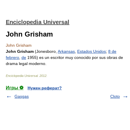
Enciclopedia Universal
John Grisham
John Grisham
John Grisham
(Jonesboro,
Arkansas
,
Estados Unidos
;
8 de
febrero
,
de
1955) es un escritor muy conocido por sus obras de
drama legal moderno.
Enciclopedia Universal
.
2012
.
Игры ⚽
Нужен реферат?
Gasgas
Cloto