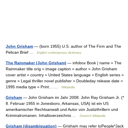
John Grisham
— (born 1955) U.S. author of The Firm and The
Pelican Brief …
English contemporary dictionary
The Rainmaker (John Grisham)
— infobox Book | name = The
Rainmaker title orig = image caption = author = John Grisham
cover artist = country = United States language = English series =
genre = Legal thriller novel publisher = Doubleday release date =
1995 media type = Print… …
Wikipedia
Grisham
— John Grisham im Jahr 2008. John Ray Grisham Jr. (*
8. Februar 1955 in Jonesboro, Arkansas, USA) ist ein US
amerikanischer Rechtsanwalt und Autor von Justizthrillern und
Kriminalromanen. Inhaltsverzeichnis …
Deutsch Wikipedia
Grisham (disambiguation)
— Grisham may refer toPeople*Jack