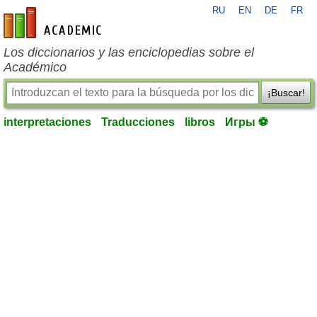
RU
EN
DE
FR
es-academic.com
Los diccionarios y las enciclopedias sobre el
Académico
¡Buscar!
interpretaciones
Traducciones
libros
Игры ⚽