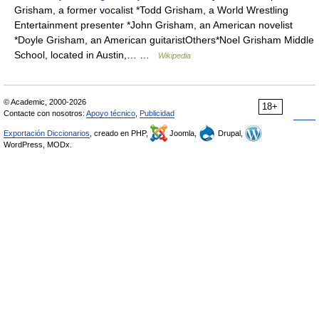
Grisham, a former vocalist *Todd Grisham, a World Wrestling
Entertainment presenter *John Grisham, an American novelist
*Doyle Grisham, an American guitaristOthers*Noel Grisham Middle
School, located in Austin,… …
Wikipedia
© Academic, 2000-2026
18+
Contacte con nosotros:
Apoyo técnico
,
Publicidad
Exportación Diccionarios
, creado en PHP,
Joomla,
Drupal,
WordPress, MODx.